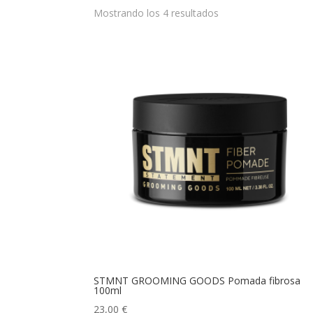
Mostrando los 4 resultados
STMNT GROOMING GOODS Pomada fibrosa
100ml
23,00
€