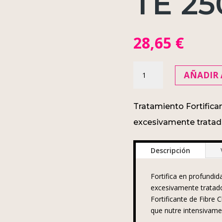
TE 2
28,65
€
FIBRE
AÑADIR 
CLINIX
Tratamiento
Fortificante
Tratamiento Fortifica
250ml
excesivamente tratad
cantidad
Descripción
Fortifica en profundid
excesivamente tratad
Fortificante de Fibre 
que nutre intensivamen