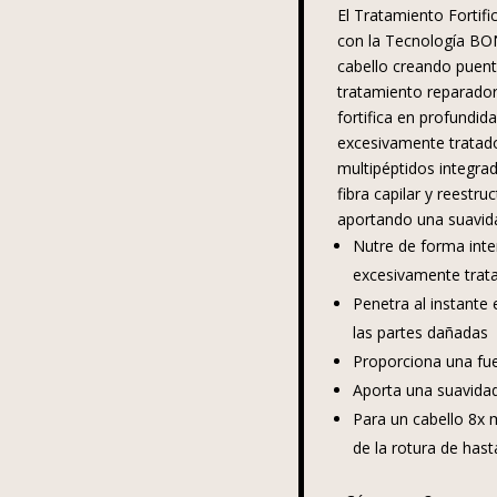
El Tratamiento Fortifi
con la Tecnología BO
cabello creando puente
tratamiento reparador
fortifica en profundid
excesivamente tratado
multipéptidos integrad
fibra capilar y reestr
aportando una suavidad
Nutre de forma inte
excesivamente trat
Penetra al instante e
las partes dañadas
Proporciona una fue
Aporta una suavidad 
Para un cabello 8x 
de la rotura de has