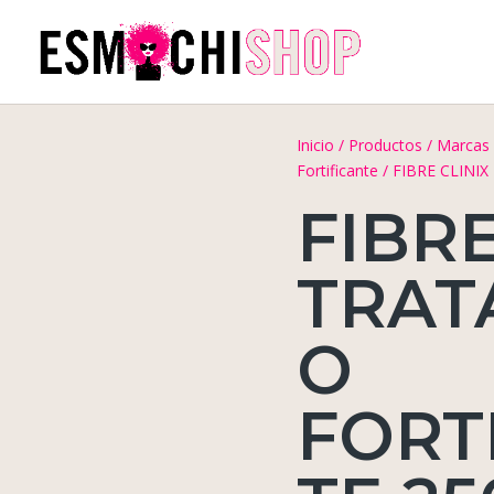
Inicio
/
Productos
/
Marcas
Fortificante
/ FIBRE CLINIX 
FIBRE
TRAT
O
FORT