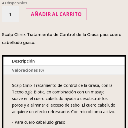
43 disponibles
Scalp
AÑADIR AL CARRITO
Clinix
Tratamiento
de
Scalp Clinix Tratamiento de Control de la Grasa para cuero
Control
de
cabelludo graso.
la
Grasa
Descripción
200ml
cantidad
Valoraciones (0)
Scalp Clinix Tratamiento de Control de la Grasa, con la
Tecnología Biotic, en combinación con un masaje
suave en el cuero cabelludo ayuda a desobstruir los
poros y a eliminar el exceso de sebo. El cuero cabelludo
adquiere un efecto refrescante. Con microbioma activo.
•
Para cuero cabelludo graso