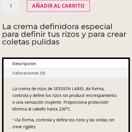
SESSION
AÑADIR AL CARRITO
LABEL
Crema
definidora
La crema definidora especial
de
para definir tus rizos y para crear
rizos
coletas pulidas
150ml
cantidad
Descripción
Valoraciones (0)
La crema de rizos de SESSION LABEL da forma,
controla y define los rizos sin producir encrespamiento
o una sensación crujiente. Proporciona protección
térmica al cabello hasta 230°C.
•
Da forma, controla y define los rizos y las ondas sin
crear rigidez